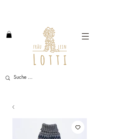
Free shipping within Germany
from an order value of 100
euros.