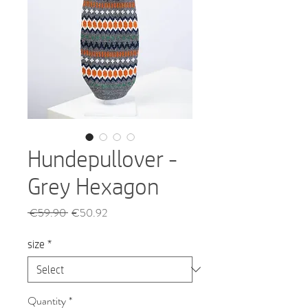
Hundepullover -
Grey Hexagon
Regular
Sale
 €59.90 
€50.92
Price
Price
size
*
Quantity
*