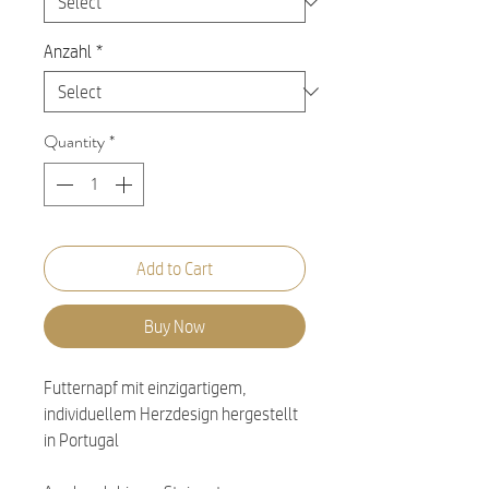
Anzahl
*
Quantity
*
Add to Cart
Buy Now
Futternapf mit einzigartigem,
individuellem Herzdesign hergestellt
in Portugal