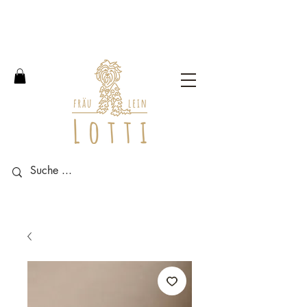
Free shipping within Germany
from an order value of 100
euros.