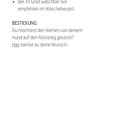
Bei 30 Grad waschbar (wir
empfehlen im Wäschebeutel)
BESTICKUNG:
Du möchtest den Namen von deinem
Hund auf den Rücksteg gestickt?
Hier
kannst du deine Wunsch-
Bestickung hinzunehmen und deinem
Hund damit ein richtiges Unikat
erstellen.
Füge die
Bestickung
und den Artikel in
den Warenkorb, der bestickt werden
soll.
Jedes Geschirr wird von Hand
angefertigt, daher sind kleinere
Abweichungen möglich.
Kleine Änderungen am Produkt, die
der Verbesserung dienen, behalten