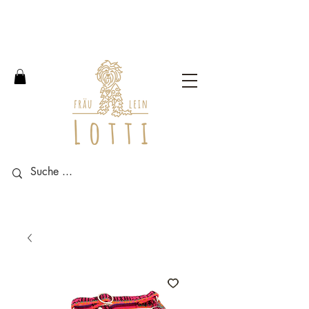
Free shipping within Germany
from an order value of 100
euros.