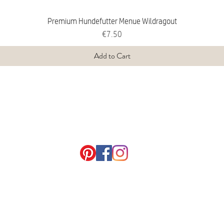
Premium Hundefutter Menue Wildragout
Price
€7.50
Add to Cart