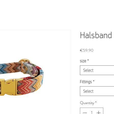
Halsband 
Price
€59.90
size
*
Select
Fittings
*
Select
Quantity
*