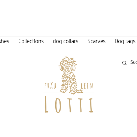
ing within Germany from an order value o
shes
Collections
dog collars
Scarves
Dog tags