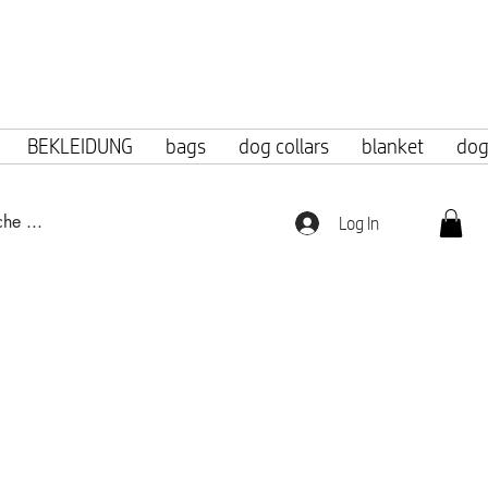
f 100 euros.
BEKLEIDUNG
bags
dog collars
blanket
dog
Log In