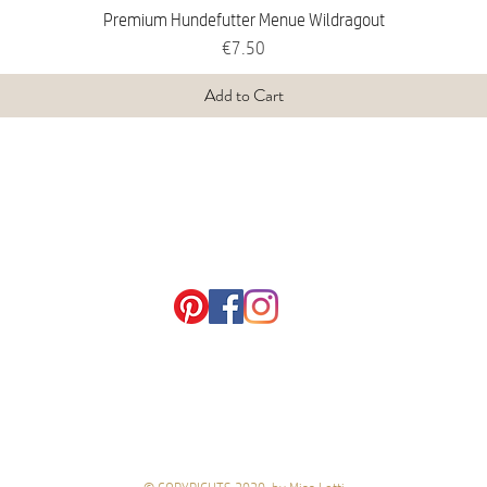
Premium Hundefutter Menue Wildragout
Price
€7.50
Add to Cart