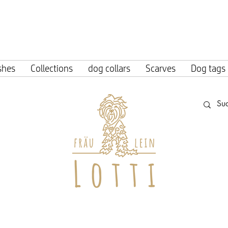
ing within Germany from an order value o
shes
Collections
dog collars
Scarves
Dog tags