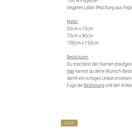
100 % Polyester
Veganes Label (Mischung aus Papie
Maße:
50cm x 70cm
70cm x 90cm
100cm x 150cm
Bestickung:
Du möchtest den Namen draufgest
Hier
kannst du deine Wunsch-Best
damit ein richtiges Unikat erstellen
Füge die
Bestickung
und den Artike
NEW