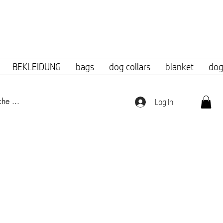
f 100 euros.
BEKLEIDUNG
bags
dog collars
blanket
dog
Log In