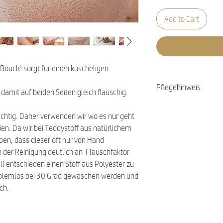
Add to Cart
Bouclé sorgt für einen kuscheligen
Pflegehinweis
 damit auf beiden Seiten gleich flauschig.
30 Grad Schonwäsche
ichtig. Daher verwenden wir wo es nur geht
ien. Da wir bei Teddystoff aus natürlichem
ben, dass dieser oft nur von Hand
der Reinigung deutlich an Flauschfaktor
all entschieden einen Stoff aus Polyester zu
oblemlos bei 30 Grad gewaschen werden und
ich.