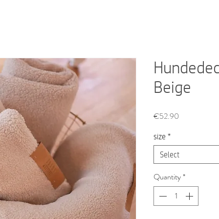
Hundedec
Beige
Price
€52.90
size
*
Select
Quantity
*