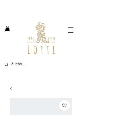
Free shipping within Germany
from an order value of 100
euros.