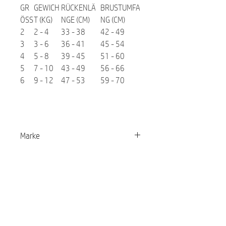
GR
GEWICH
RÜCKENLÄ
BRUSTUMFA
ÖSS
T (KG)
NGE (CM)
NG (CM)
2
2 - 4
33 - 38
42 - 49
3
3 - 6
36 - 41
45 - 54
4
5 - 8
39 - 45
51 - 60
5
7 - 10
43 - 49
56 - 66
6
9 - 12
47 - 53
59 - 70
Marke
Cloud7
Related Products
NEW
NEW