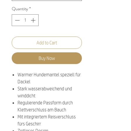
Quantity
*
Add to Cart
Buy Now
Warmer Hundemantel speziell für
Dackel
Stark wasserabweichend und
winddicht
Regulierende Passform durch
Klettverschluss am Bauch
Mit integriertem Reisverschluss
fürs Geschirr
Zeitloses Design