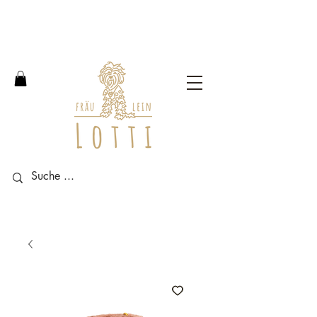
Free shipping within Germany
from an order value of 100
euros.