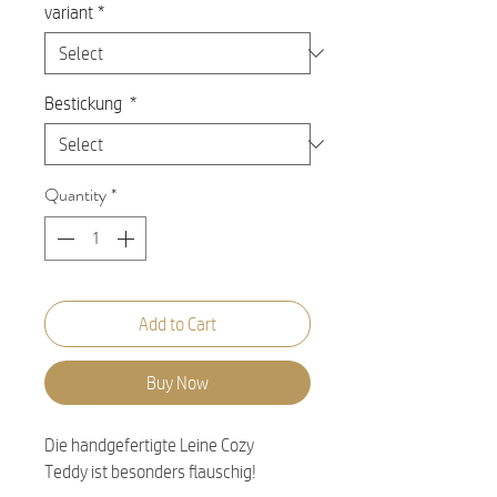
variant
*
Bestickung
*
Quantity
*
Add to Cart
Buy Now
Die handgefertigte Leine Cozy
Teddy ist besonders flauschig!