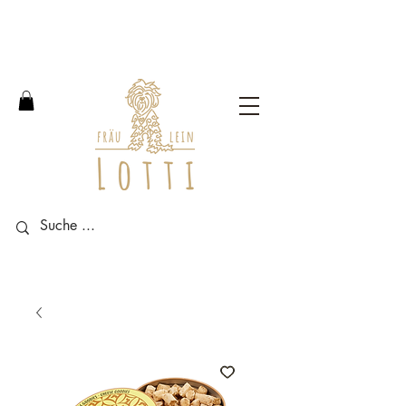
Free shipping within Germany
from an order value of 100
euros.