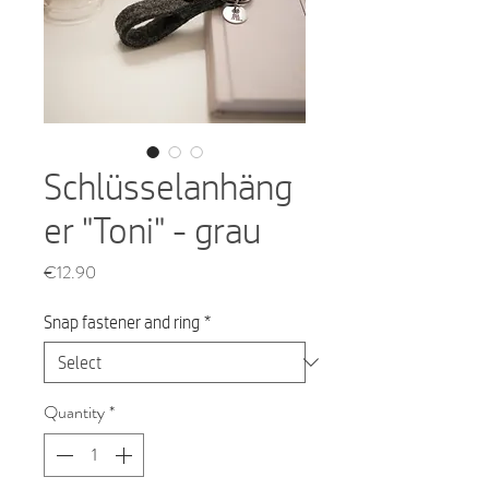
Schlüsselanhäng
er "Toni" - grau
Price
€12.90
Snap fastener and ring
*
Quantity
*