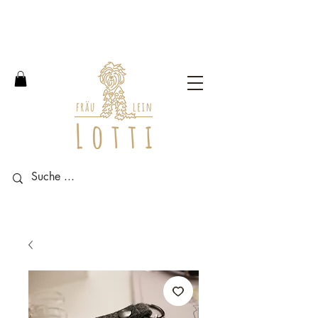
Free shipping within Germany
from an order value of 100
euros.