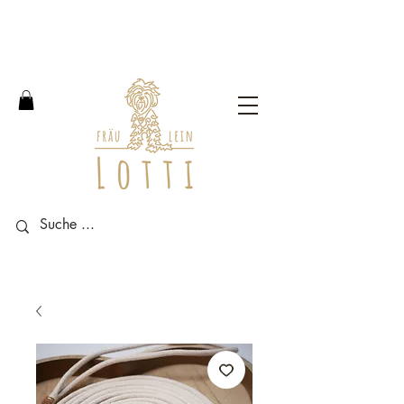
Free shipping within Germany
from an order value of 100
euros.