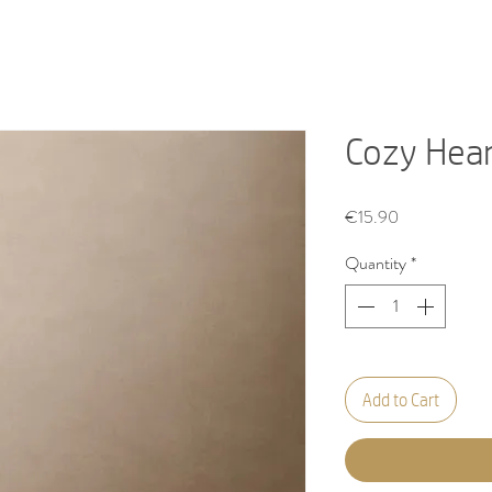
Cozy Hear
Price
€15.90
Quantity
*
Add to Cart