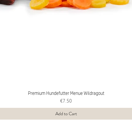
Premium Hundefutter Menue Wildragout
Price
€7.50
Add to Cart