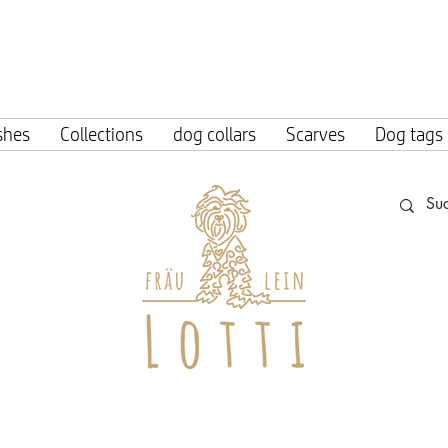
ing within Germany from an order value o
shes
Collections
dog collars
Scarves
Dog tags