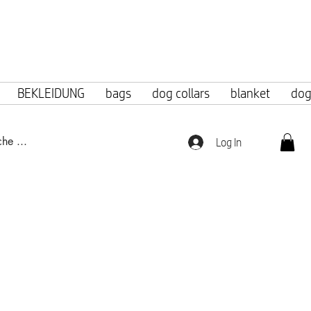
f 100 euros.
BEKLEIDUNG
bags
dog collars
blanket
dog
Log In