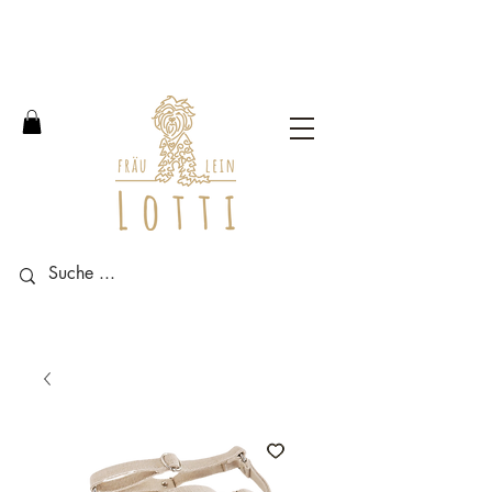
Free shipping within Germany
from an order value of 100
euros.