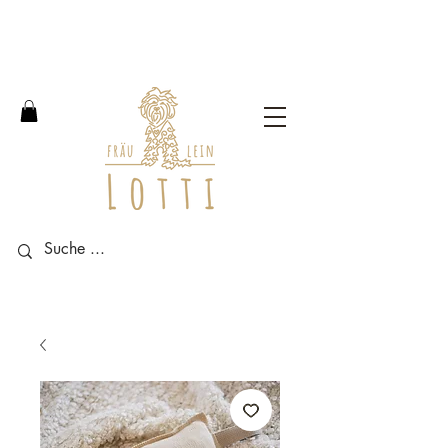
Free shipping within Germany
from an order value of 100
euros.