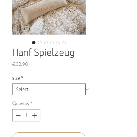
Hanf Spielzeug
Price
€32.90
size
*
Quantity
*