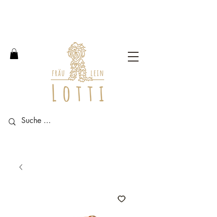
Free shipping within Germany
from an order value of 100
euros.