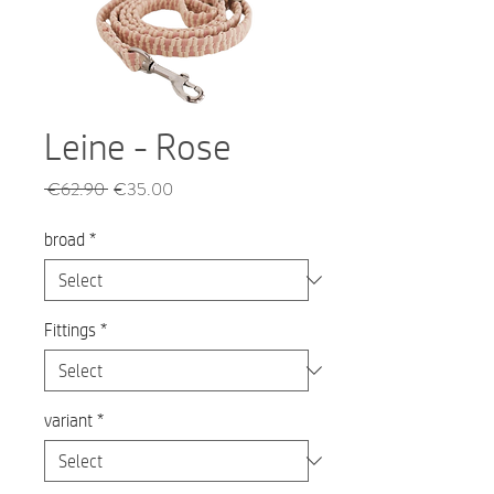
Leine - Rose
Regular
Sale
 €62.90 
€35.00
Price
Price
broad
*
Fittings
*
variant
*