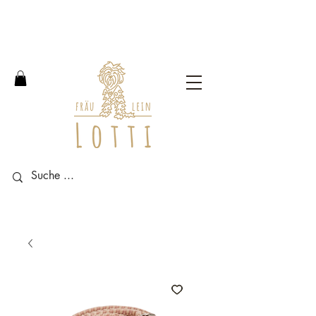
Free shipping within Germany
from an order value of 100
euros.