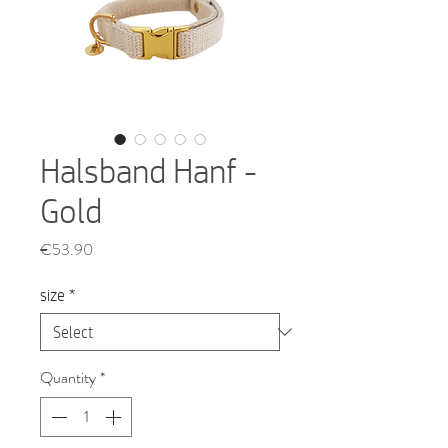
Halsband Hanf -
Gold
Price
€53.90
size
*
Quantity
*