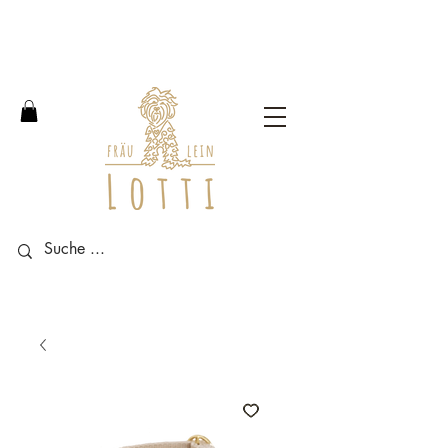
Free shipping within Germany
from an order value of 100
euros.