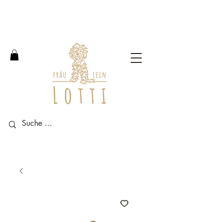
Free shipping within Germany
from an order value of 100
euros.