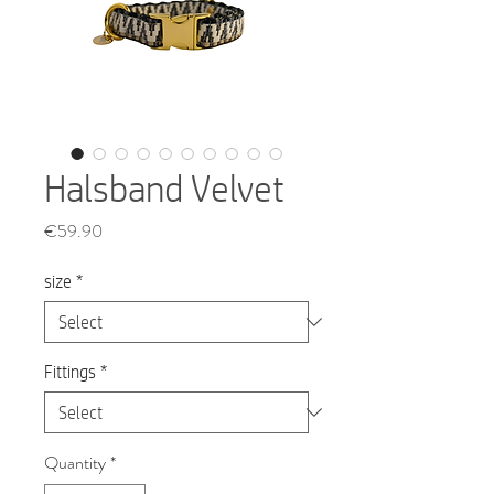
Halsband Velvet
Price
€59.90
size
*
Fittings
*
Quantity
*