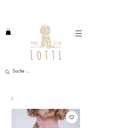
Free shipping within Germany
from an order value of 100
euros.