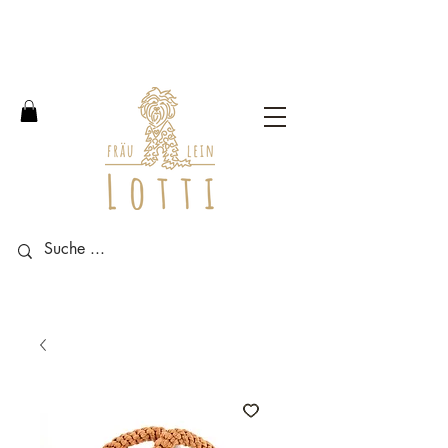
Free shipping within Germany
from an order value of 100
euros.