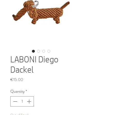
LABONI Diego
Dackel
Price
€15.00
Quantity
*