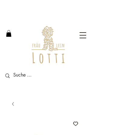
Free shipping within Germany
from an order value of 100
euros.