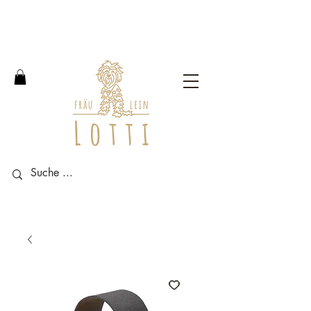
Free shipping within Germany
from an order value of 100
euros.