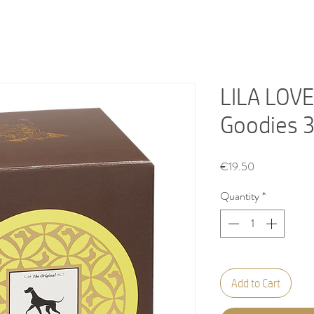
LILA LOVE
Goodies 
Price
€19.50
Quantity
*
Add to Cart