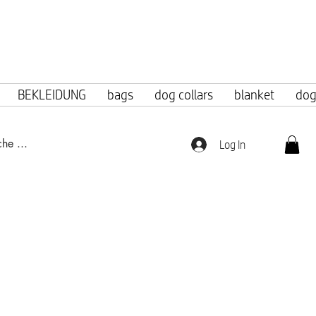
f 100 euros.
BEKLEIDUNG
bags
dog collars
blanket
dog
Log In