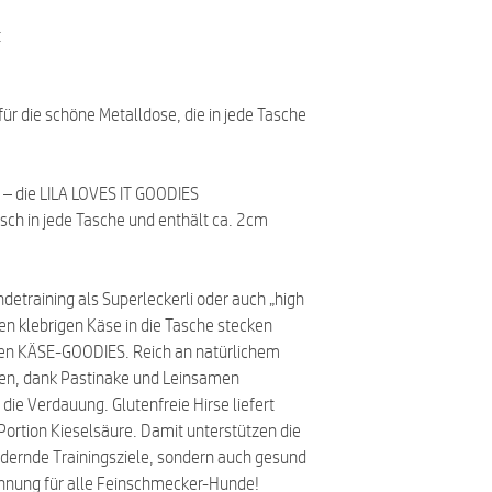
t
r die schöne Metalldose, die in jede Tasche
 – die LILA LOVES IT GOODIES
sch in jede Tasche und enthält ca. 2cm
detraining als Superleckerli oder auch „high
inen klebrigen Käse in die Tasche stecken
hen KÄSE-GOODIES. Reich an natürlichem
nen, dank Pastinake und Leinsamen
die Verdauung. Glutenfreie Hirse liefert
Portion Kieselsäure. Damit unterstützen die
dernde Trainingsziele, sondern auch gesund
ohnung für alle Feinschmecker-Hunde!