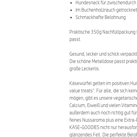
Hundesnack für zwischendurch
Im Buchenholzrauch getrockne
Schmackhafte Belohnung
Praktische 350g Nachfüllpackung fü
passt.
Gesund, lecker und schick verpackt
Die schöne Metalldose passt prakti
große Leckerlis.
Käsewürfel gelten im positiven Hun
value treats“. Für alle, die sich ke
mögen, gibt es unsere vegetarisc
Calcium, Eiweiß und vielen Vitami
außerdem auch noch richtig gut für 
feines Nussaroma plus eine Extra-
KÄSE-GOODIES nicht nur herausfor
glänzendes Fell. Die perfekte Bel