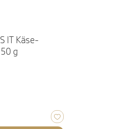
S IT Käse-
350 g