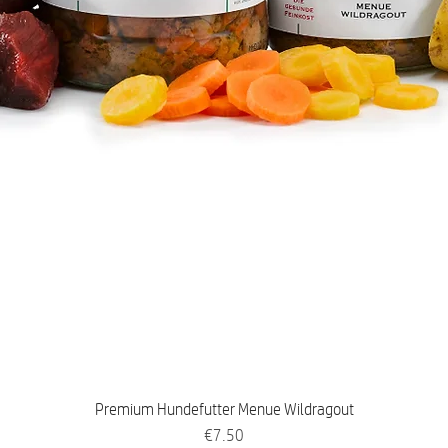
Premium Hundefutter Menue Wildragout
Price
€7.50