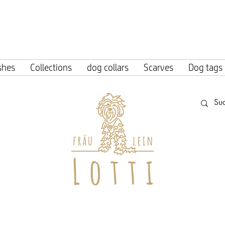
ing within Germany from an order value o
shes
Collections
dog collars
Scarves
Dog tags