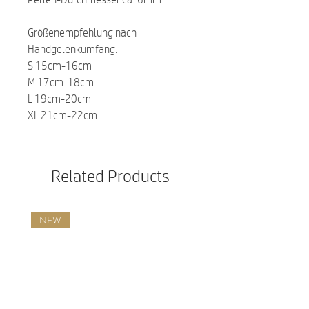
Größenempfehlung nach
Handgelenkumfang:
S 15cm-16cm
M 17cm-18cm
L 19cm-20cm
XL 21cm-22cm
Related Products
NEW
NEW