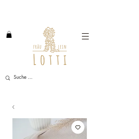
Free shipping within Germany
from an order value of 100
euros.