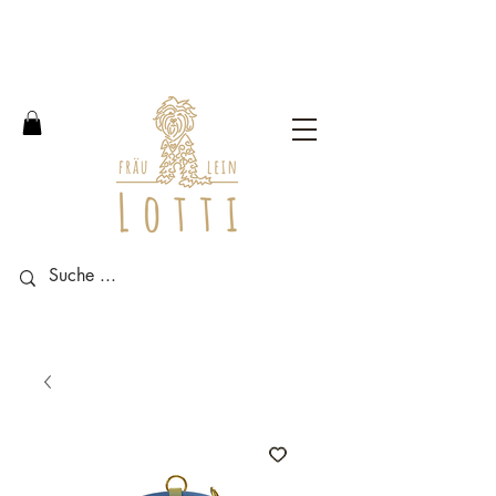
Free shipping within Germany
from an order value of 100
euros.