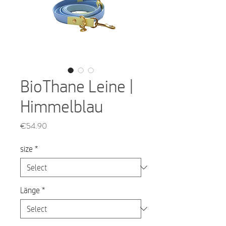
BioThane Leine |
Himmelblau
Price
€54.90
size
*
Länge
*