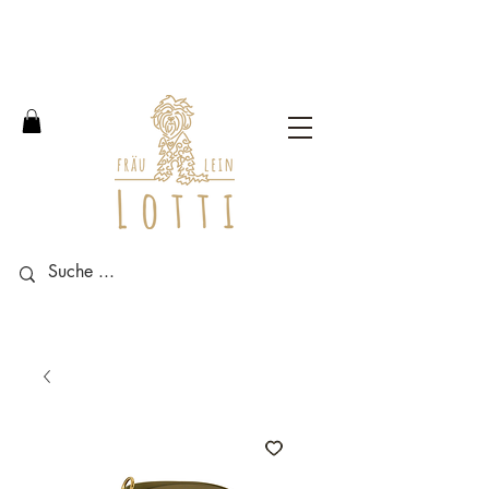
Free shipping within Germany
from an order value of 100
euros.