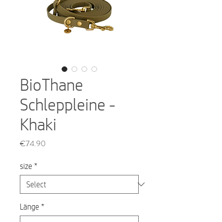
BioThane
Schleppleine -
Khaki
Price
€74.90
size
*
Länge
*