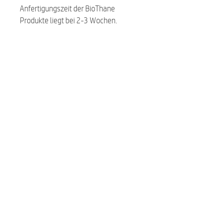
Anfertigungszeit der BioThane
Produkte liegt bei 2-3 Wochen.
Related Products
NEW
NEW
Premium Hundefutter Menue