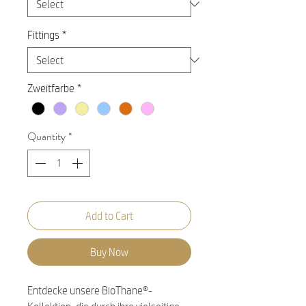
Fittings
*
Zweitfarbe
*
Quantity
*
Add to Cart
Buy Now
Entdecke unsere BioThane®-