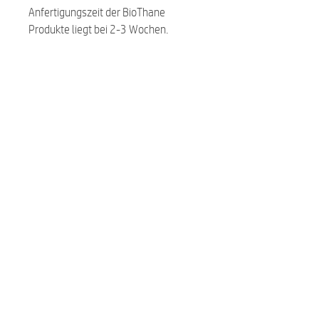
Anfertigungszeit der BioThane
Produkte liegt bei 2-3 Wochen.
Related Products
NEW
NEW
Premium Hundefutter Menue