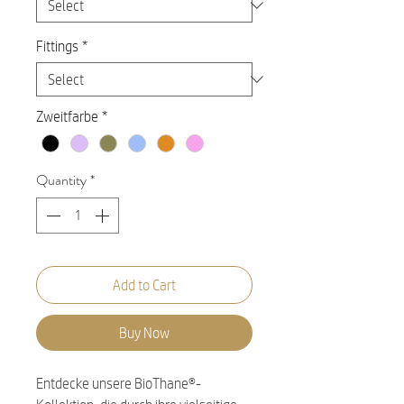
Fittings
*
Zweitfarbe
*
Quantity
*
Add to Cart
Buy Now
Entdecke unsere BioThane®-