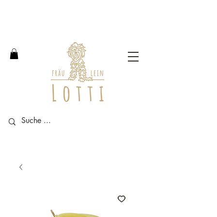
Free shipping within Germany
from an order value of 100
euros.