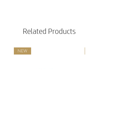
Related Products
NEW
NEW
Premium Hundefutter Menue
Wildragout