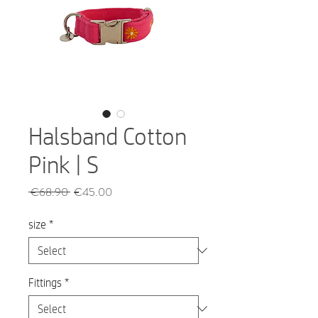
Halsband Cotton
Pink | S
Regular
Sale
 €68.90 
€45.00
Price
Price
size
*
Fittings
*