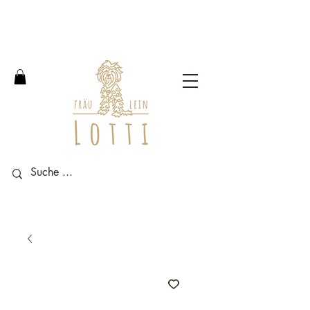
Free shipping within Germany
from an order value of 100
euros.