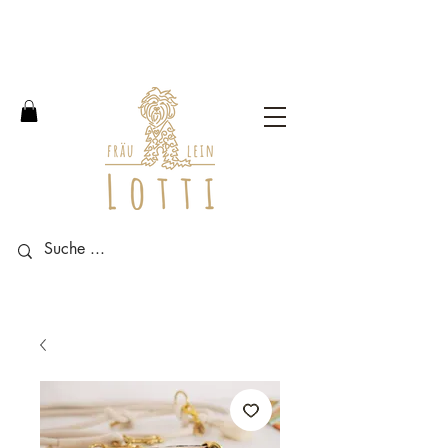
Free shipping within Germany
from an order value of 100
euros.