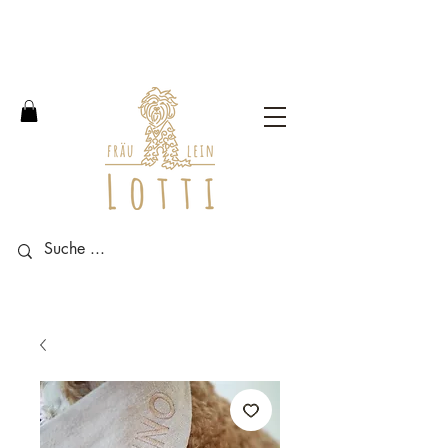
Free shipping within Germany
from an order value of 100
euros.