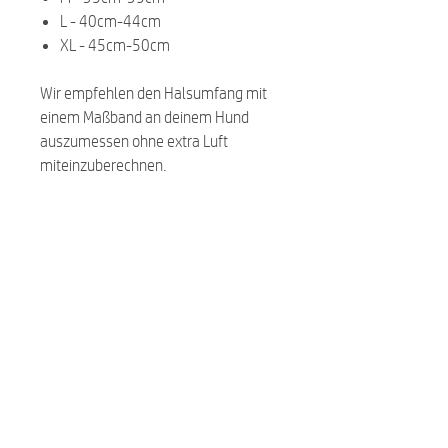
L - 40cm-44cm
XL - 45cm-50cm
Wir empfehlen den Halsumfang mit
einem Maßband an deinem Hund
auszumessen ohne extra Luft
miteinzuberechnen.
Related Products
NEW
NEW