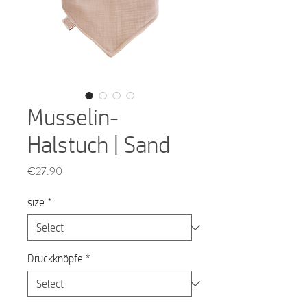
Musselin-
Halstuch | Sand
Price
€27.90
size
*
Druckknöpfe
*