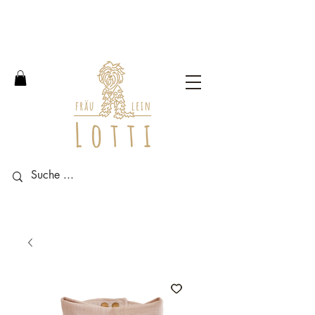
Free shipping within Germany
from an order value of 100
euros.