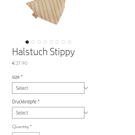
Halstuch Stippy
Price
€27.90
size
*
Druckknöpfe
*
Quantity
*