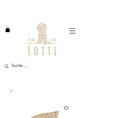
Free shipping within Germany
from an order value of 100
euros.