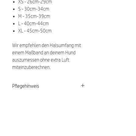
XS - 26cm-29cm
S - 30cm-34cm
M - 35cm-39cm
L - 40cm-44cm
XL - 45cm-50cm
Wir empfehlen den Halsumfang mit
einem Maßband an deinem Hund
auszumessen ohne extra Luft
miteinzuberechnen.
Pflegehinweis
Waschbar bei 30 Grad
Related Products