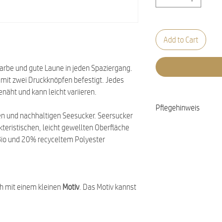
Add to Cart
Farbe und gute Laune in jeden Spaziergang.
 mit zwei Druckknöpfen befestigt. Jedes
enäht und kann leicht variieren.
Pflegehinweis
ten und nachhaltigen Seesucker. Seersucker
Waschbar bei 30 Gra
rakteristischen, leicht gewellten Oberfläche
io und 20% recyceltem Polyester
ch mit einem kleinen
Motiv
. Das Motiv kannst