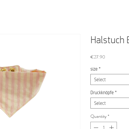
Halstuch 
Price
€27.90
size
*
Select
Druckknöpfe
*
Select
Quantity
*