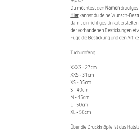
Name
Du möchtest den
Namen
draufgest
Hier
kannst du deine Wunsch-Best
damit ein richtiges Unikat erstell
der vorhandenen Bestickungen et
Füge die
Bestickung
und den Artike
Tuchumfang:
XXXS - 27cm
XXS - 31cm
XS - 35cm
S - 40cm
M - 45cm
L - 50cm
XL - 56cm
Über die Druckknöpfe ist das Halst