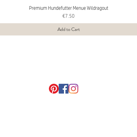
Premium Hundefutter Menue Wildragout
Price
€7.50
Add to Cart