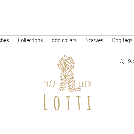
ing within Germany from an order value o
shes
Collections
dog collars
Scarves
Dog tags