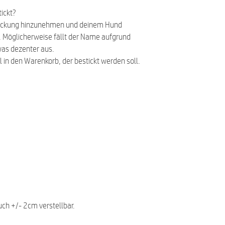
ickt?
ickung hinzunehmen und deinem Hund
en. Möglicherweise fällt der Name aufgrund
was dezenter aus.
l in den Warenkorb, der bestickt werden soll.
uch +/- 2cm verstellbar.