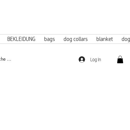
f 100 euros.
BEKLEIDUNG
bags
dog collars
blanket
dog
Log In