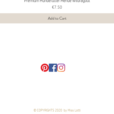
Premium Hundefutter Menue Wildragout
Price
€7.50
Add to Cart
© COPYRIGHTS 2020 by Miss Lotti