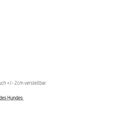
uch +/- 2cm verstellbar.
des Hundes
: