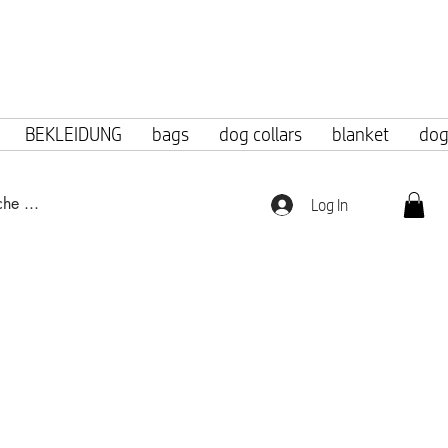
f 100 euros.
BEKLEIDUNG
bags
dog collars
blanket
dog
Log In