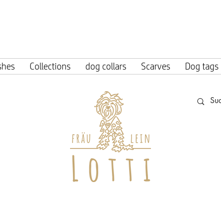
ing within Germany from an order value o
shes
Collections
dog collars
Scarves
Dog tags