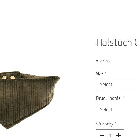
Halstuch C
Price
€27.90
size
*
Select
Druckknöpfe
*
Select
Quantity
*