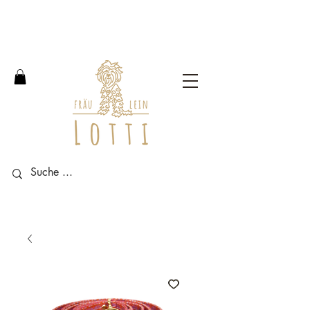
Free shipping within Germany
from an order value of 100
euros.