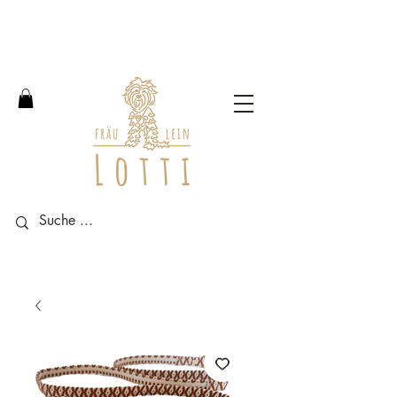
Free shipping within Germany
from an order value of 100
euros.