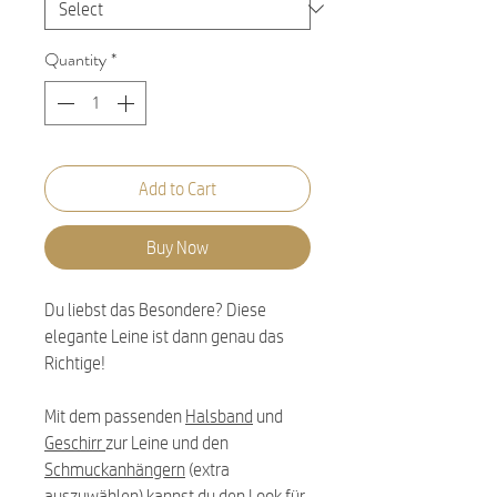
Quantity
*
Add to Cart
Buy Now
Du liebst das Besondere? Diese
elegante Leine ist dann genau das
Richtige!
Mit dem passenden
Halsband
und
Geschirr
zur Leine und den
Schmuckanhängern
(extra
auszuwählen) kannst du den Look für