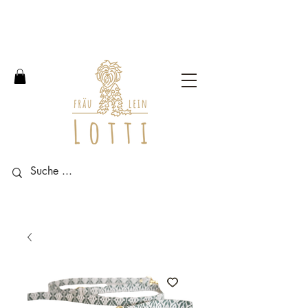
Free shipping within Germany
from an order value of 100
euros.