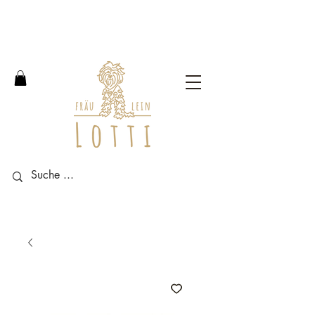
Free shipping within Germany
from an order value of 100
euros.