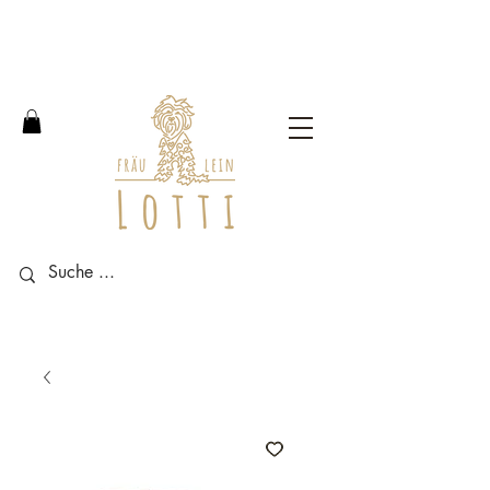
Free shipping within Germany
from an order value of 100
euros.