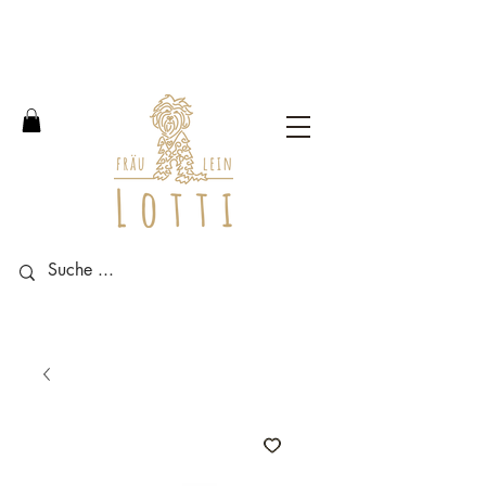
Free shipping within Germany
from an order value of 100
euros.