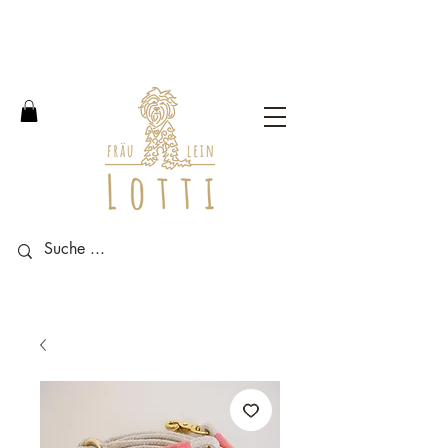
Free shipping within Germany
from an order value of 100
euros.