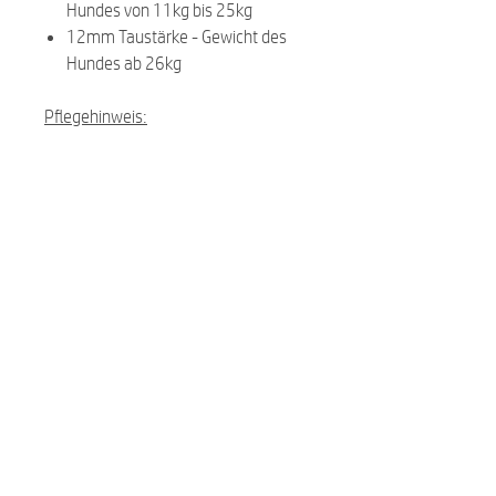
Hundes von 11kg bis 25kg
12mm Taustärke - Gewicht des
Hundes ab 26kg
Pflegehinweis:
Bei 30 Grad waschbar (wir
empfehlen im Wäschebeutel)
Die goldenen Beschläge sind aus
Messing. Hinweise zu Messing
kannst du
hier
nachlesen.
Related Products
NEW
NEW