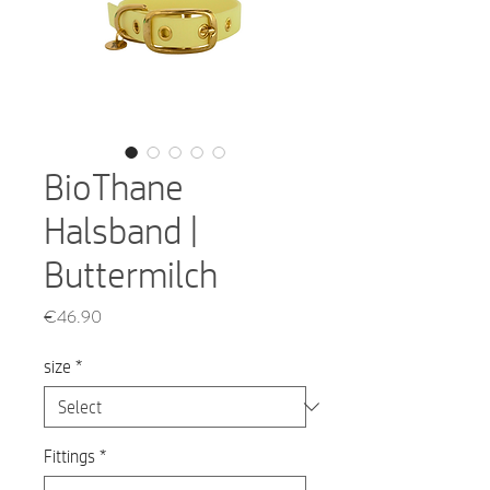
BioThane
Halsband |
Buttermilch
Price
€46.90
size
*
Fittings
*