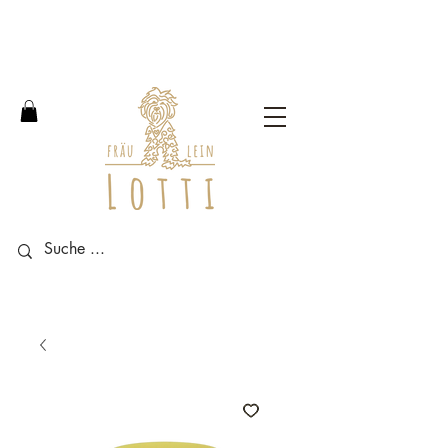
Free shipping within Germany
from an order value of 100
euros.