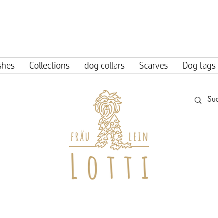
ing within Germany from an order value o
shes
Collections
dog collars
Scarves
Dog tags