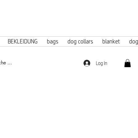
f 100 euros.
BEKLEIDUNG
bags
dog collars
blanket
dog
Log In