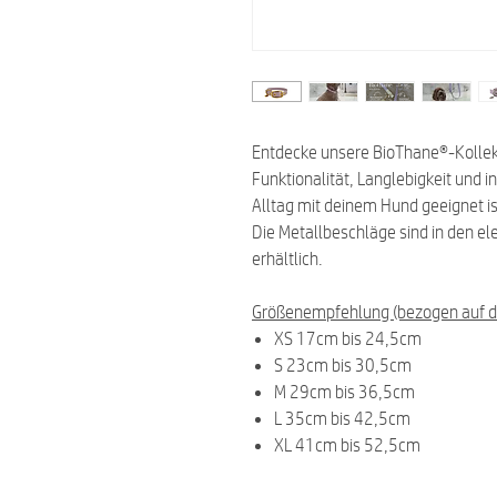
Entdecke unsere BioThane®-Kollekti
Funktionalität, Langlebigkeit und i
Alltag mit deinem Hund geeignet is
Die Metallbeschläge sind in den el
erhältlich.
Größenempfehlung (bezogen auf d
XS 17cm bis 24,5cm
S 23cm bis 30,5cm
M 29cm bis 36,5cm
L 35cm bis 42,5cm
XL 41cm bis 52,5cm