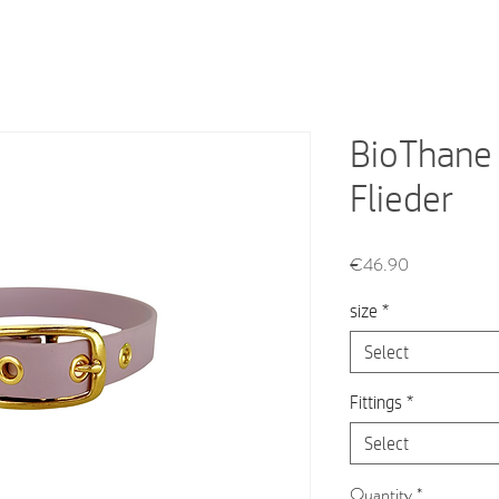
BioThane 
Flieder
Price
€46.90
size
*
Select
Fittings
*
Select
Quantity
*