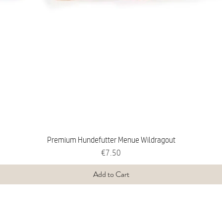
Premium Hundefutter Menue Wildragout
Price
€7.50
Add to Cart