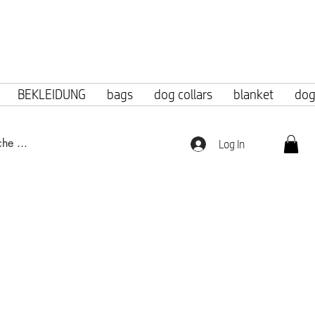
f 100 euros.
BEKLEIDUNG
bags
dog collars
blanket
dog
Log In