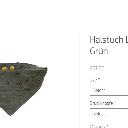
Halstuch 
Grün
Price
€27.90
size
*
Select
Druckknöpfe
*
Select
Quantity
*