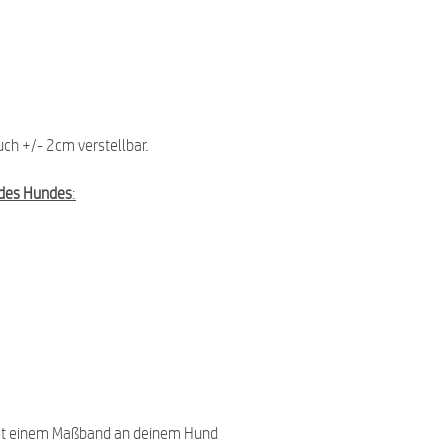
uch +/- 2cm verstellbar.
des Hundes
:
it einem Maßband an deinem Hund