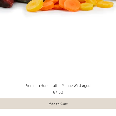
Premium Hundefutter Menue Wildragout
Price
€7.50
Add to Cart