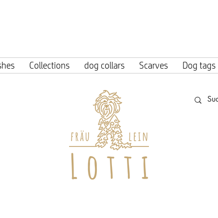
ing within Germany from an order value o
shes
Collections
dog collars
Scarves
Dog tags