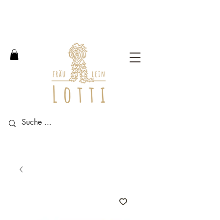
Free shipping within Germany
from an order value of 100
euros.