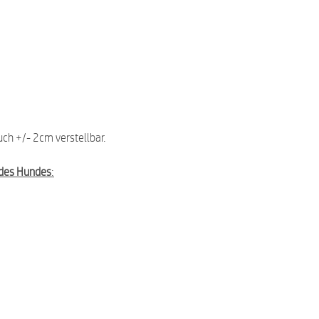
uch +/- 2cm verstellbar.
des Hundes
: