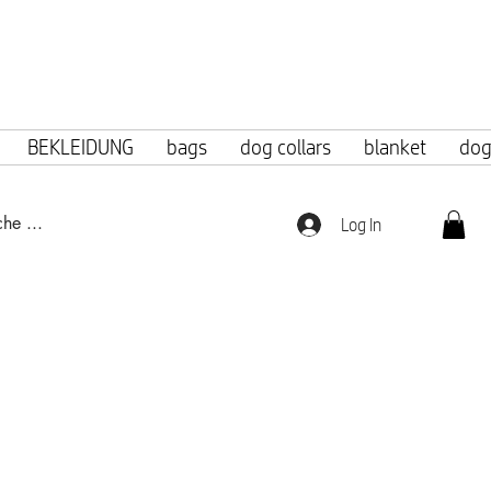
f 100 euros.
BEKLEIDUNG
bags
dog collars
blanket
dog
Log In