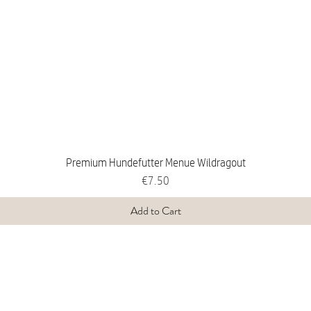
Premium Hundefutter Menue Wildragout
Price
€7.50
Add to Cart