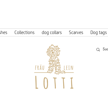
ing within Germany from an order value o
shes
Collections
dog collars
Scarves
Dog tags