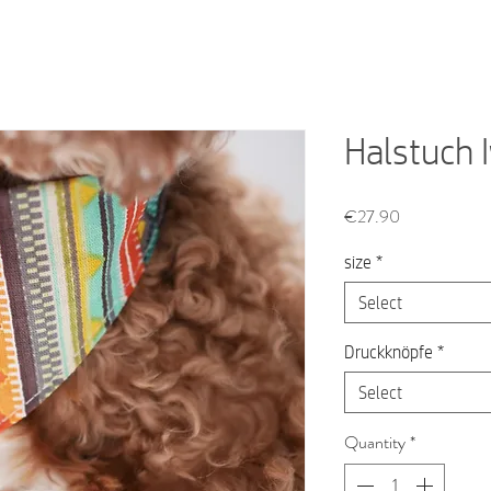
Halstuch I
Price
€27.90
size
*
Select
Druckknöpfe
*
Select
Quantity
*