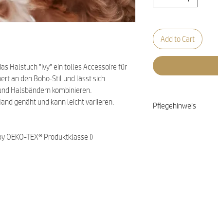
Add to Cart
as Halstuch "Ivy" ein tolles Accessoire für
ert an den Boho-Stil und lässt sich
und Halsbändern kombinieren.
Hand genäht und kann leicht variieren.
Pflegehinweis
Waschbar bei 30 Gra
y OEKO-TEX® Produktklasse I)